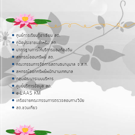
ศูนย์การเรียนรู้อาเซียน สถ.
คู่มือประชาชนสำหรับ สถ.
มาตรฐานการให้บริการของท้องถิ่น
สหกรณ์ออมทรัพย์ สถ.
คณะกรรมการจัดการสถานธนานุบาล จ.ส.ท.
สหกรณ์ออกทรัพย์พนักงานเทศบาล
กลุ่มพัฒนาระบบบริหาร
ศูนย์บริการข้อมูล สถ.
e-LAAS KM
เครือข่ายคณะกรรมการตรวจสอบทางวินัย
สถ.ชวนเที่ยว