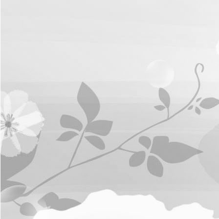
การ
จัดการ
ความ
รู้
ท้อง
ถิ่น
ของ
เรา
แสดง
ความ
คิด
เห็น/
ร้อง
ทุกข์