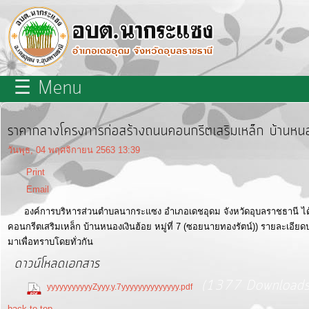
×
close
หน้า
☰ Menu
หลัก
เกี่ยว
ราคากลางโครงการก่อสร้างถนนคอนกรีตเสริมเหล็ก บ้านหนอง
กับ
วันพุธ, 04 พฤศจิกายน 2563 13:39
เรา
Print
Email
บุคลากร
องค์การบริหารส่วนตำบลนากระแซง อำเภอเดชอุดม จังหวัดอุบลราชธานี ได
คอนกรีตเสริมเหล็ก บ้านหนองเงินฮ้อย หมู่ที่ 7 (ซอยนายทองรัตน์)) รายละเอีย
มาเพื่อทราบโดยทั่วกัน
แผนการ
ดาวน์โหลดเอกสาร
พัฒนา
(1377 Downloads
ท้อง
yyyyyyyyyyyZyyy.y.7yyyyyyyyyyyyyy.pdf
ถิ่น
back to top