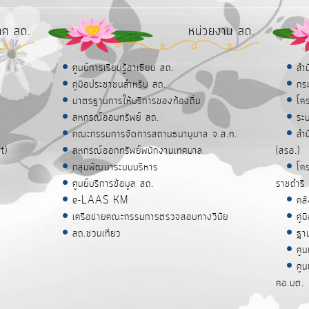
ทศ สถ.
หน่วยงาน สถ.
ศูนย์การเรียนรู้อาเซียน สถ.
สำ
คู่มือประชาชนสำหรับ สถ.
กร
มาตรฐานการให้บริการของท้องถิ่น
โค
สหกรณ์ออมทรัพย์ สถ.
ระ
คณะกรรมการจัดการสถานธนานุบาล จ.ส.ท.
สำ
t)
สหกรณ์ออกทรัพย์พนักงานเทศบาล
(สรอ.)
กลุ่มพัฒนาระบบบริหาร
โคร
ศูนย์บริการข้อมูล สถ.
ราชดำริ
e-LAAS KM
คล
เครือข่ายคณะกรรมการตรวจสอบทางวินัย
คู
สถ.ชวนเที่ยว
ฐา
ศูน
ศู
ศอ.บต.