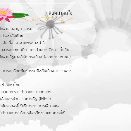
ลิงค์น่าสนใจ
นักงานเลขานุการกรม
มประชาสัมพันธ์
รงอันเนื่องมาจากพระราชดำริ
บบสารสนเทศภูมิศาสตร์ด้านการจัดการน้ำเสีย
นักงานรัฐบาลอิเล็กทรอนิกส์ (องค์การมหาชน)
งการอนุรักษ์พันธุกรรมพืชอันเนื่องมาจากพระ
ังข่าวมหาไทย
่มือตาม พ.ร.บ.อำนวยความสดวกฯ
นข้อมูลหน่วยงานภาครัฐ (INFO)
ย์คุ้มครองผู้ใช้บริการทางการเงิน ศคง.
นย์อำนวยการบริหารจังหวัดชายแดนภาคใต้