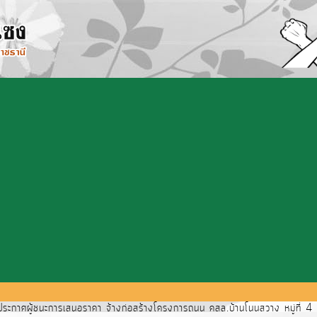
ะกาศผู้ชนะการเสนอราคา จ้างก่อสร้างโครงการถนน คสล.บ้านโนนสวาง หมู่ที่ 4 เช