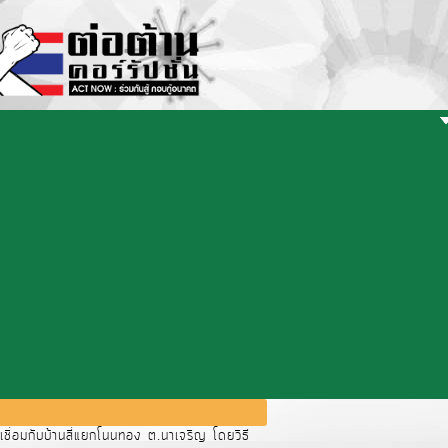
ื่อมกับบ้านสี่แยกโนนทอง ต.นาเจริญ โดยวิธี