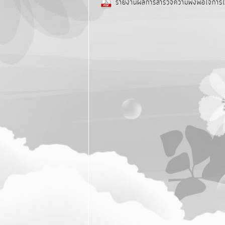
รายงานผลการสำรวจความพึงพอใจการให