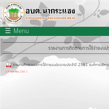
×
close
หน้า
☰ Menu
หลัก
เกี่ยว
รายงานการติดตามการใช้จ่ายงบป
กับ
เรา
รายงานติดตามผลการใช้จ่ายงบประมาณประจำปี 2561 องค์การบริหา
บุคลากร
[ 4 เมษายน 2561 ]
แผนการ
พัฒนา
ท้อง
ถิ่น