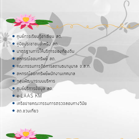
ศูนย์การเรียนรู้อาเซียน สถ.
คู่มือประชาชนสำหรับ สถ.
มาตรฐานการให้บริการของท้องถิ่น
สหกรณ์ออมทรัพย์ สถ.
คณะกรรมการจัดการสถานธนานุบาล จ.ส.ท.
สหกรณ์ออกทรัพย์พนักงานเทศบาล
กลุ่มพัฒนาระบบบริหาร
ศูนย์บริการข้อมูล สถ.
e-LAAS KM
เครือข่ายคณะกรรมการตรวจสอบทางวินัย
สถ.ชวนเที่ยว