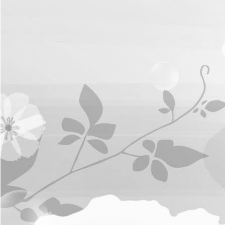
การ
จัดการ
ความ
รู้
ท้อง
ถิ่น
ของ
เรา
แสดง
ความ
คิด
เห็น/
ร้อง
ทุกข์