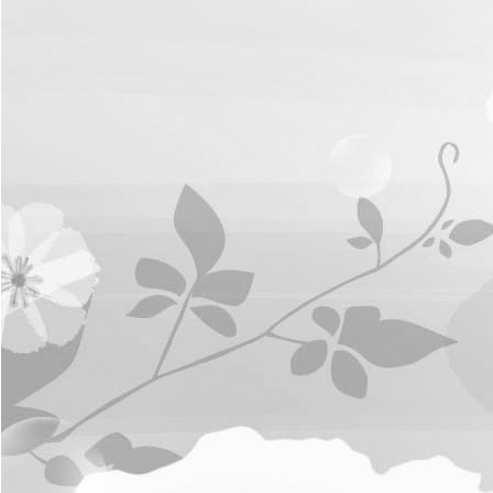
การ
จัดการ
ความ
รู้
ท้อง
ถิ่น
ของ
เรา
แสดง
ความ
คิด
เห็น/
ร้อง
ทุกข์