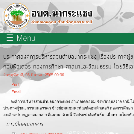
×
close
หน้า
☰ Menu
หลัก
เกี่ยว
ประกาศองค์การบริหารส่วนตำบลนากระแซง เรื่องประกาศผู้ช
กับ
คอมพิวเตอร์ กองการศึกษา ศาสนาและวัฒนธรรม โดยวิธีเฉ
เรา
วันพฤหัสบดี, 03 มีนาคม 2565 09:36
Print
บุคลากร
Email
องค์การบริหารส่วนตำบลนากระแซง อำเภอเดชอุดม จังหวัดอุบลราชธานี ได้
แผนการ
ประกาศผู้ชนะการเสนอราคา จ้างซ่อมแซมครุภัณฑ์คอมพิวเตอร์ กองการศึกษ
พัฒนา
ละเอียดปรากฏตามเอกสารที่แนบมาด้วยนี้ จึงประชาสัมพันธ์มาเพื่อทราบโดยทั่ว
ดาวน์โหลดเอกสาร
ท้อง
ถิ่น
(958 Downloads)