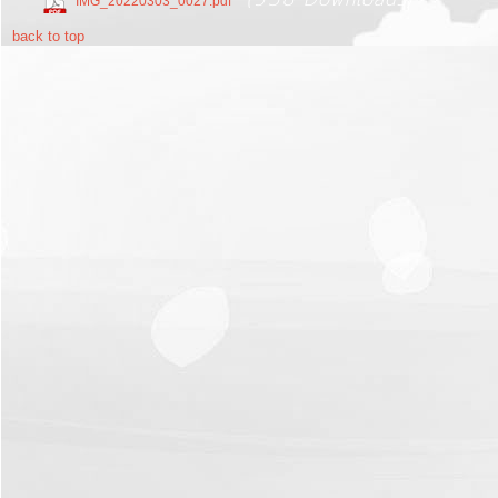
IMG_20220303_0027.pdf
back to top
รายงาน
ผล
การ
ดำเนิน
งาน
บริการ
ข้อมูล
การ
เงิน-
การ
คลัง