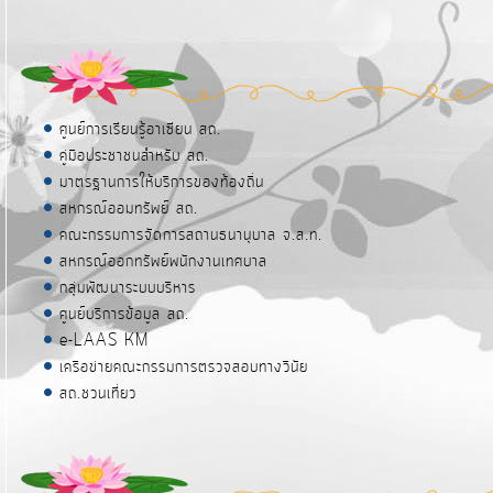
ศูนย์การเรียนรู้อาเซียน สถ.
คู่มือประชาชนสำหรับ สถ.
มาตรฐานการให้บริการของท้องถิ่น
สหกรณ์ออมทรัพย์ สถ.
คณะกรรมการจัดการสถานธนานุบาล จ.ส.ท.
สหกรณ์ออกทรัพย์พนักงานเทศบาล
กลุ่มพัฒนาระบบบริหาร
ศูนย์บริการข้อมูล สถ.
e-LAAS KM
เครือข่ายคณะกรรมการตรวจสอบทางวินัย
สถ.ชวนเที่ยว