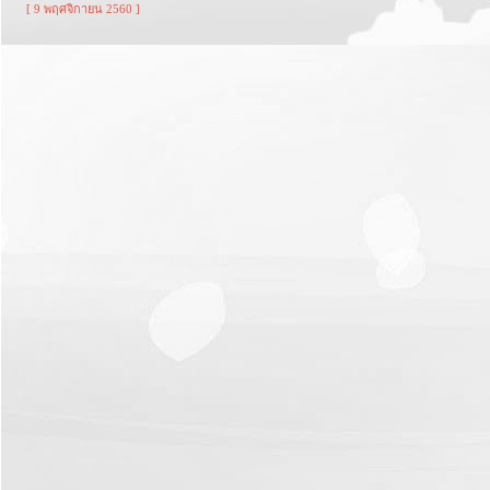
[ 9 พฤศจิกายน 2560 ]
รายงาน
ผล
การ
ดำเนิน
งาน
บริการ
ข้อมูล
การ
เงิน-
การ
คลัง