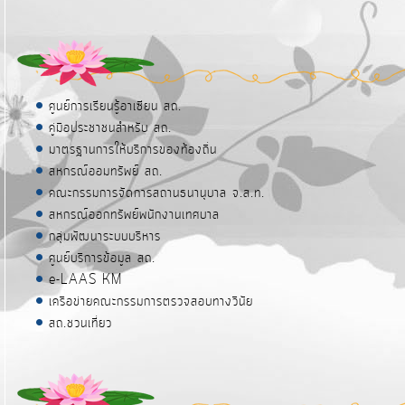
ศูนย์การเรียนรู้อาเซียน สถ.
คู่มือประชาชนสำหรับ สถ.
มาตรฐานการให้บริการของท้องถิ่น
สหกรณ์ออมทรัพย์ สถ.
คณะกรรมการจัดการสถานธนานุบาล จ.ส.ท.
สหกรณ์ออกทรัพย์พนักงานเทศบาล
กลุ่มพัฒนาระบบบริหาร
ศูนย์บริการข้อมูล สถ.
e-LAAS KM
เครือข่ายคณะกรรมการตรวจสอบทางวินัย
สถ.ชวนเที่ยว