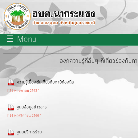
×
close
หน้า
☰ Menu
หลัก
เกี่ยว
องค์ความรู้ที่อื่นๆ ที่เกี่ยวข้องกั
กับ
เรา
ความรู้เบื้องต้นเกี่ยวกับภาษีท้องถิ่น
บุคลากร
[ 31 พฤษภาคม 2562 ]
ศูนย์ข้อมูลข่าวสาร
แผนการ
[ 14 พฤศจิกายน 2560 ]
พัฒนา
ท้อง
ศูนย์บริการร่วม
ถิ่น