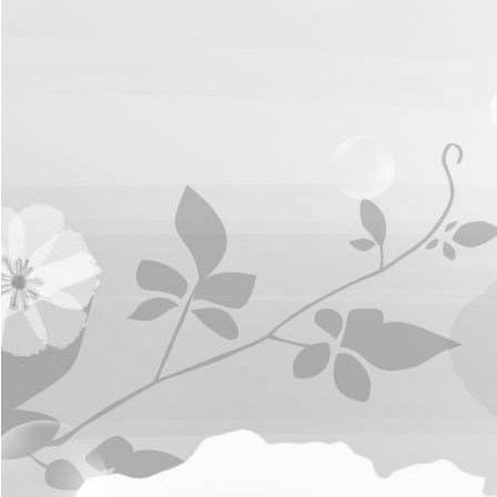
การ
จัดการ
ความ
รู้
ท้อง
ถิ่น
ของ
เรา
แสดง
ความ
คิด
เห็น/
ร้อง
ทุกข์