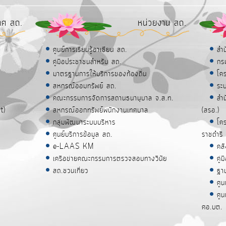
ทศ สถ.
หน่วยงาน สถ.
ศูนย์การเรียนรู้อาเซียน สถ.
สำ
คู่มือประชาชนสำหรับ สถ.
กร
มาตรฐานการให้บริการของท้องถิ่น
โค
สหกรณ์ออมทรัพย์ สถ.
ระ
คณะกรรมการจัดการสถานธนานุบาล จ.ส.ท.
สำ
t)
สหกรณ์ออกทรัพย์พนักงานเทศบาล
(สรอ.)
กลุ่มพัฒนาระบบบริหาร
โคร
ศูนย์บริการข้อมูล สถ.
ราชดำริ
e-LAAS KM
คล
เครือข่ายคณะกรรมการตรวจสอบทางวินัย
คู
สถ.ชวนเที่ยว
ฐา
ศูน
ศู
ศอ.บต.