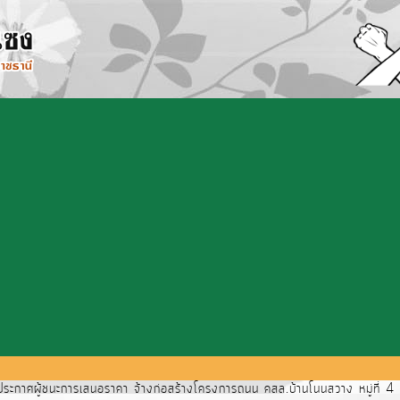
ะกาศผู้ชนะการเสนอราคา จ้างก่อสร้างโครงการถนน คสล.บ้านโนนสวาง หมู่ที่ 4 เช