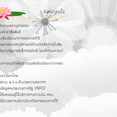
ลิงค์น่าสนใจ
นักงานเลขานุการกรม
มประชาสัมพันธ์
รงอันเนื่องมาจากพระราชดำริ
บบสารสนเทศภูมิศาสตร์ด้านการจัดการน้ำเสีย
นักงานรัฐบาลอิเล็กทรอนิกส์ (องค์การมหาชน)
งการอนุรักษ์พันธุกรรมพืชอันเนื่องมาจากพระ
ังข่าวมหาไทย
่มือตาม พ.ร.บ.อำนวยความสดวกฯ
นข้อมูลหน่วยงานภาครัฐ (INFO)
ย์คุ้มครองผู้ใช้บริการทางการเงิน ศคง.
นย์อำนวยการบริหารจังหวัดชายแดนภาคใต้