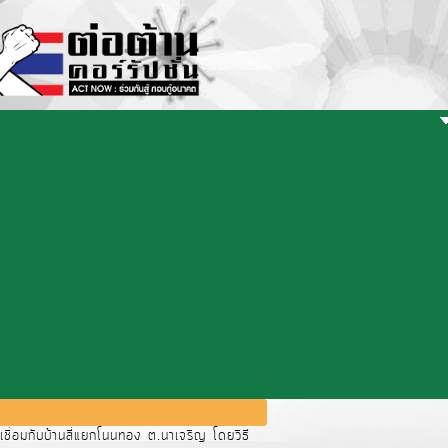
ื่อมกับบ้านสี่แยกโนนทอง ต.นาเจริญ โดยวิธี