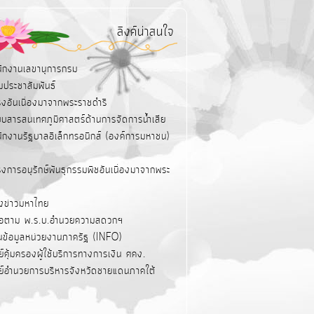
ลิงค์น่าสนใจ
นักงานเลขานุการกรม
มประชาสัมพันธ์
รงอันเนื่องมาจากพระราชดำริ
บบสารสนเทศภูมิศาสตร์ด้านการจัดการน้ำเสีย
นักงานรัฐบาลอิเล็กทรอนิกส์ (องค์การมหาชน)
งการอนุรักษ์พันธุกรรมพืชอันเนื่องมาจากพระ
ังข่าวมหาไทย
่มือตาม พ.ร.บ.อำนวยความสดวกฯ
นข้อมูลหน่วยงานภาครัฐ (INFO)
ย์คุ้มครองผู้ใช้บริการทางการเงิน ศคง.
นย์อำนวยการบริหารจังหวัดชายแดนภาคใต้