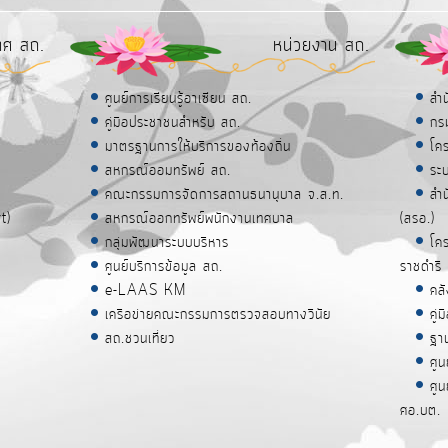
ทศ สถ.
หน่วยงาน สถ.
ศูนย์การเรียนรู้อาเซียน สถ.
สำ
คู่มือประชาชนสำหรับ สถ.
กร
มาตรฐานการให้บริการของท้องถิ่น
โค
สหกรณ์ออมทรัพย์ สถ.
ระ
คณะกรรมการจัดการสถานธนานุบาล จ.ส.ท.
สำ
t)
สหกรณ์ออกทรัพย์พนักงานเทศบาล
(สรอ.)
กลุ่มพัฒนาระบบบริหาร
โคร
ศูนย์บริการข้อมูล สถ.
ราชดำริ
e-LAAS KM
คล
เครือข่ายคณะกรรมการตรวจสอบทางวินัย
คู
สถ.ชวนเที่ยว
ฐา
ศูน
ศู
ศอ.บต.