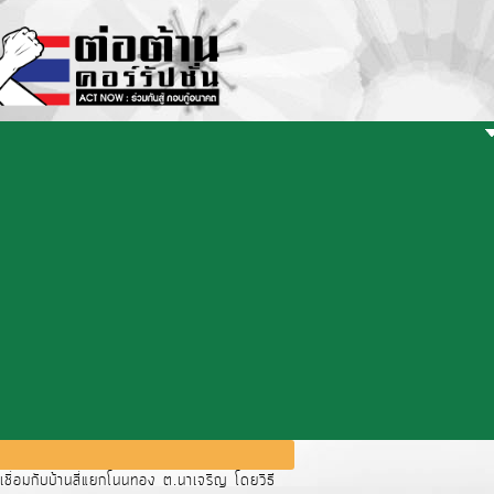
ื่อมกับบ้านสี่แยกโนนทอง ต.นาเจริญ โดยวิธี