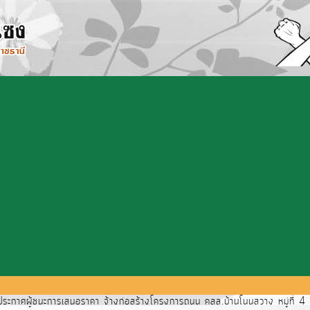
ะกาศผู้ชนะการเสนอราคา จ้างก่อสร้างโครงการถนน คสล.บ้านโนนสวาง หมู่ที่ 4 เช