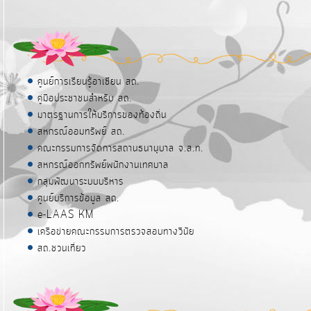
ศูนย์การเรียนรู้อาเซียน สถ.
คู่มือประชาชนสำหรับ สถ.
มาตรฐานการให้บริการของท้องถิ่น
สหกรณ์ออมทรัพย์ สถ.
คณะกรรมการจัดการสถานธนานุบาล จ.ส.ท.
สหกรณ์ออกทรัพย์พนักงานเทศบาล
กลุ่มพัฒนาระบบบริหาร
ศูนย์บริการข้อมูล สถ.
e-LAAS KM
เครือข่ายคณะกรรมการตรวจสอบทางวินัย
สถ.ชวนเที่ยว