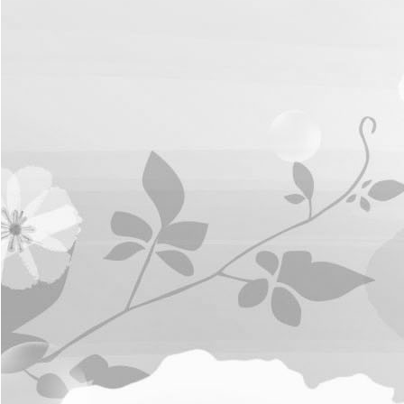
การ
จัดการ
ความ
รู้
ท้อง
ถิ่น
ของ
เรา
แสดง
ความ
คิด
เห็น/
ร้อง
ทุกข์