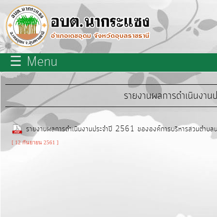
×
close
หน้า
☰ Menu
หลัก
เกี่ยว
รายงานผลการดำเนินงานป
กับ
เรา
รายงานผลการดำเนินงานประจำปี 2561 ขององค์การบริหารส่วนตำบล
บุคลากร
[ 12 กันยายน 2561 ]
แผนการ
พัฒนา
ท้อง
ถิ่น